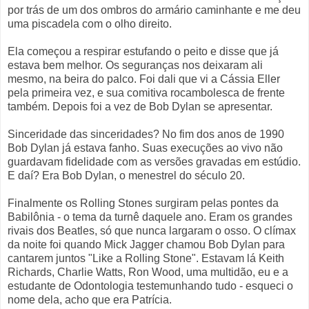
por trás de um dos ombros do armário caminhante e me deu
uma piscadela com o olho direito.
Ela começou a respirar estufando o peito e disse que já
estava bem melhor. Os seguranças nos deixaram ali
mesmo, na beira do palco. Foi dali que vi a Cássia Eller
pela primeira vez, e sua comitiva rocambolesca de frente
também. Depois foi a vez de Bob Dylan se apresentar.
Sinceridade das sinceridades? No fim dos anos de 1990
Bob Dylan já estava fanho. Suas execuções ao vivo não
guardavam fidelidade com as versões gravadas em estúdio.
E daí? Era Bob Dylan, o menestrel do século 20.
Finalmente os Rolling Stones surgiram pelas pontes da
Babilônia - o tema da turnê daquele ano. Eram os grandes
rivais dos Beatles, só que nunca largaram o osso. O clímax
da noite foi quando Mick Jagger chamou Bob Dylan para
cantarem juntos "Like a Rolling Stone". Estavam lá Keith
Richards, Charlie Watts, Ron Wood, uma multidão, eu e a
estudante de Odontologia testemunhando tudo - esqueci o
nome dela, acho que era Patrícia.