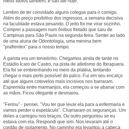
meus ídolos também, e são até hoje.
Lembro de ter convidado alguns colegas para ir comigo.
Além do preço proibitivo dos ingressos, a semana decisiva
na faculdade estava pesando. O jeito foi me virar sozinho.
Comprei a passagem num ônibus fretado que saiu de
Campinas para São Paulo na segunda-feira. Sentei ao lado
de uma aluna de Odontologia, uma menina bem
"prafrentex" para o nosso tempo.
A garota era um torvelinho. Chegamos ainda de tarde no
Estádio Ícaro de Castro, na pista de atletismo do Ibirapuera.
Ela foi se embrenhando no meio da platéia, tentando
chegar o mais perto possível do palco. Fui em seu encalço
até que alguns cotovelos mais incisivos nos barraram.
Espremida entre marmanjos, ela começou a se abanar com
as mãos. Ficou ofegante e desmaiou.
"Ferrou" - pensei. "Vou ter que levar ela para a enfermaria e
vamos perder o espetáculo". Chamaram os seguranças. Um
deles a carregou nos braços. Ou outro perguntou se eu
estava com ela. Respondi que sim. Nos levaram até o
cordão de isolamento. No caminho ela levantou a cabeça