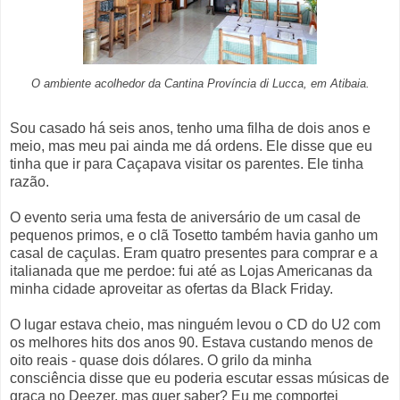
O ambiente acolhedor da Cantina Província di Lucca, em Atibaia.
Sou casado há seis anos, tenho uma filha de dois anos e
meio, mas meu pai ainda me dá ordens. Ele disse que eu
tinha que ir para Caçapava visitar os parentes. Ele tinha
razão.
O evento seria uma festa de aniversário de um casal de
pequenos primos, e o clã Tosetto também havia ganho um
casal de caçulas. Eram quatro presentes para comprar e a
italianada que me perdoe: fui até as Lojas Americanas da
minha cidade aproveitar as ofertas da Black Friday.
O lugar estava cheio, mas ninguém levou o CD do U2 com
os melhores hits dos anos 90. Estava custando menos de
oito reais - quase dois dólares. O grilo da minha
consciência disse que eu poderia escutar essas músicas de
graça no Deezer, mas quer saber? Eu me comportei