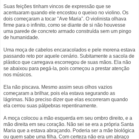
Suas feições tinham vincos de expressão que se
acentuaram quando ele encostou o queixo no violino. Os
dois começaram a tocar "Ave Maria". O violinista olhava
firme para o infinito, como se diante de si não houvesse
uma parede de concreto armado construída sem um pingo
de humanidade.
Uma moça de cabelos encaracolados e pele morena estava
passando reto por aquele cenário. Subitamente a sacola de
plástico que carregava escorregou de suas mãos. Ela não
se abaixou para pegá-la, pois começou a prestar atenção
nos músicos.
Ela não piscava. Mesmo assim seus olhos vazios
começaram a brilhar, pois ela estava segurando as
lágrimas. Não preciso dizer que elas escorreram quando
ela cerrou suas pálpebras repentinamente.
A moça colocou a mão esquerda em seu ombro direito, e a
mão direita em seu coração. Não sei se era a própria Santa
Maria que a estava abraçando. Poderia ser a mãe biológica
ou quem sabe uma filha. Com certeza não era um abraço